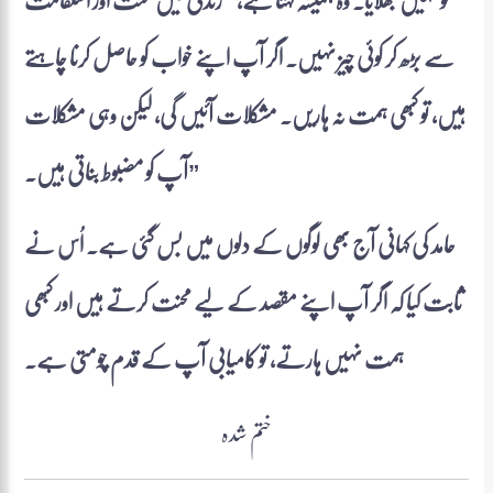
کو نہیں بھلایا۔ وہ ہمیشہ کہتا ہے، “زندگی میں محنت اور استقامت
سے بڑھ کر کوئی چیز نہیں۔ اگر آپ اپنے خواب کو حاصل کرنا چاہتے
ہیں، تو کبھی ہمت نہ ہاریں۔ مشکلات آئیں گی، لیکن وہی مشکلات
آپ کو مضبوط بناتی ہیں۔”
حامد کی کہانی آج بھی لوگوں کے دلوں میں بس گئی ہے۔ اُس نے
ثابت کیا کہ اگر آپ اپنے مقصد کے لیے محنت کرتے ہیں اور کبھی
ہمت نہیں ہارتے، تو کامیابی آپ کے قدم چومتی ہے۔
ختم شدہ