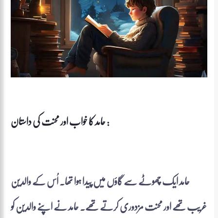
حامد کا خواب اور محنت کی داستان :
حامد ایک چھوٹے سے گاؤں میں پیدا ہوا تھا۔ اُس کے والدین
غریب تھے اور محنت مزدوری کرتے تھے۔ حامد نے اپنے والدین کو