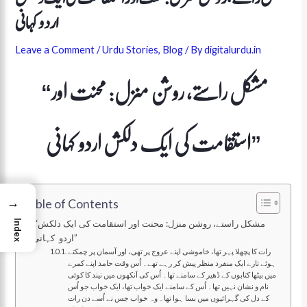
اردو کہانی
Leave a Comment
/
Urdu Stories
,
Blog
/ By
digitalurdu.in
“مشکل راستے، روشن منزل: محنت اور
استقامت کی ایک دلکش اردو کہانی”
→
Table of Contents
Index
“مشکل راستے، روشن منزل: محنت اور استقامت کی ایک دلکش
اردو کہانی”
رات کا پچھلا پہر تھا، خاموشی اپنے عروج پر تھی، اور آسمان پر چمکتے
ہوئے تارے ایک منفرد منظر پیش کر رہے تھے۔ اُس وقت حامد اپنے کمرے
میں بیٹھا کتابوں کے ڈھیر کے سامنے تھا۔ اُس کی آنکھوں میں نیند کا کوئی
نام و نشان نہیں تھا۔ اُس کے سامنے ایک خواب تھا، ایک خواب جو اُس
کے دل کی گہرائیوں میں بسا ہوا تھا۔ وہ خواب جس نے اُسے دن رات