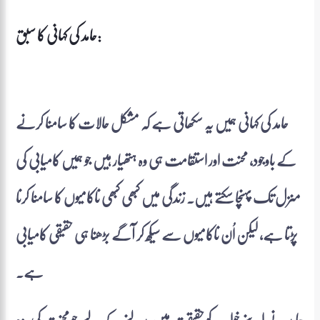
حامد کی کہانی کا سبق:
حامد کی کہانی ہمیں یہ سکھاتی ہے کہ مشکل حالات کا سامنا کرنے
کے باوجود، محنت اور استقامت ہی وہ ہتھیار ہیں جو ہمیں کامیابی کی
منزل تک پہنچا سکتے ہیں۔ زندگی میں کبھی کبھی ناکامیوں کا سامنا کرنا
پڑتا ہے، لیکن اُن ناکامیوں سے سیکھ کر آگے بڑھنا ہی حقیقی کامیابی
ہے۔
حامد نے اپنے خواب کو حقیقت میں بدلنے کے لیے جو محنت کی، وہ