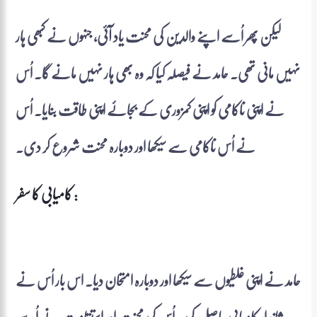
لیکن پھر اُسے اپنے والدین کی محنت یاد آئی، جنہوں نے کبھی ہار
نہیں مانی تھی۔ حامد نے فیصلہ کیا کہ وہ بھی ہار نہیں مانے گا۔ اُس
نے اپنی ناکامی کو اپنی کمزوری کے بجائے اپنی طاقت بنایا۔ اُس
نے اُس ناکامی سے سیکھا اور دوبارہ محنت شروع کر دی۔
کامیابی کا سفر :
حامد نے اپنی غلطیوں سے سیکھا اور دوبارہ امتحان دیا۔ اس بار اُس نے