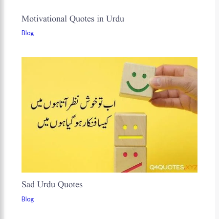
o
p
I
r
Motivational Quotes in Urdu
Blog
k
p
n
Sad Urdu Quotes
Blog