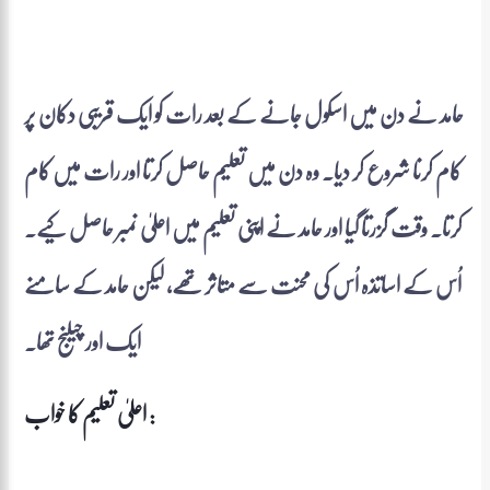
حامد نے دن میں اسکول جانے کے بعد رات کو ایک قریبی دکان پر
کام کرنا شروع کر دیا۔ وہ دن میں تعلیم حاصل کرتا اور رات میں کام
کرتا۔ وقت گزرتا گیا اور حامد نے اپنی تعلیم میں اعلیٰ نمبر حاصل کیے۔
اُس کے اساتذہ اُس کی محنت سے متاثر تھے، لیکن حامد کے سامنے
ایک اور چیلنج تھا۔
اعلیٰ تعلیم کا خواب :