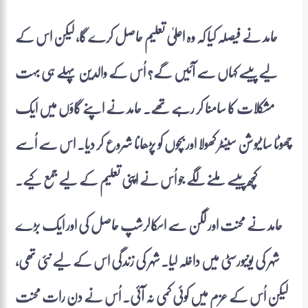
حامد نے فیصلہ کیا کہ وہ اعلیٰ تعلیم حاصل کرے گا، لیکن اس کے
لیے پیسے کہاں سے آئیں گے؟ اُس کے والدین پہلے ہی بہت
مشکلات کا سامنا کر رہے تھے۔ حامد نے اپنے گاؤں میں ایک
چھوٹا سا ٹیوشن سینٹر کھولا اور بچوں کو پڑھانا شروع کر دیا۔ اس سے اُسے
کچھ پیسے ملنے لگے جو اُس نے اپنی تعلیم کے لیے جمع کیے۔
حامد نے محنت اور لگن سے اسکالرشپ حاصل کی اور ایک بڑے
شہر کی یونیورسٹی میں داخلہ لیا۔ شہر کی زندگی اس کے لیے نئی تھی،
لیکن اُس کے عزم میں کوئی کمی نہ آئی۔ اُس نے دن رات محنت