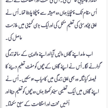
شاندار کامیابی حاصل کی۔ اُس کی محنت اور استقامت نے اُسے
اُس مقام تک پہنچایا جہاں وہ ہمیشہ سے پہنچنا چاہتا تھا۔ اُس نے
اپنی یونیورسٹی کی تعلیم مکمل کی اور ایک بڑی کمپنی میں ملازمت
حاصل کی۔
اب حامد اپنے گاؤں واپس آیا اور اپنے والدین کے ساتھ زندگی
گزارنے لگا۔ اُس نے اپنے گاؤں کے بچوں کو مفت تعلیم دینے کا
فیصلہ کیا تاکہ وہ بھی اپنی زندگی میں کامیاب ہو سکیں۔ اُس نے
اپنے گاؤں میں ایک تعلیمی سینٹر کھولا جہاں وہ بچوں کو تعلیم دیتا اور
اُنہیں محنت اور استقامت کے سبق سکھاتا۔