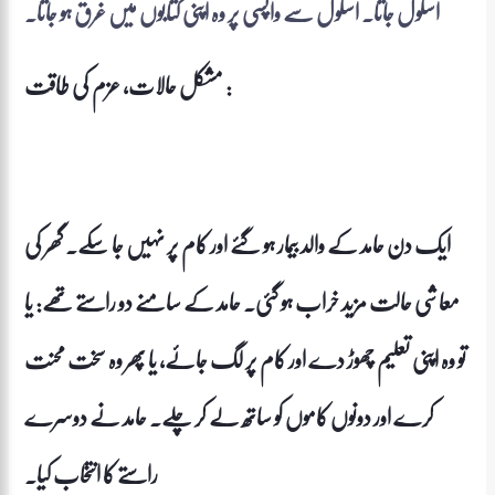
اسکول جاتا۔ اسکول سے واپسی پر وہ اپنی کتابوں میں غرق ہو جاتا۔
مشکل حالات، عزم کی طاقت :
ایک دن حامد کے والد بیمار ہو گئے اور کام پر نہیں جا سکے۔ گھر کی
معاشی حالت مزید خراب ہو گئی۔ حامد کے سامنے دو راستے تھے: یا
تو وہ اپنی تعلیم چھوڑ دے اور کام پر لگ جائے، یا پھر وہ سخت محنت
کرے اور دونوں کاموں کو ساتھ لے کر چلے۔ حامد نے دوسرے
راستے کا انتخاب کیا۔