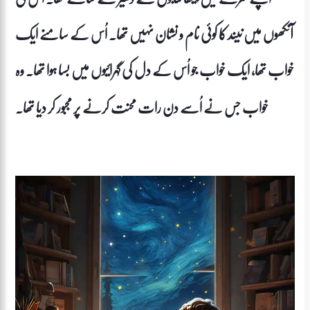
آنکھوں میں نیند کا کوئی نام و نشان نہیں تھا۔ اُس کے سامنے ایک
خواب تھا، ایک خواب جو اُس کے دل کی گہرائیوں میں بسا ہوا تھا۔ وہ
خواب جس نے اُسے دن رات محنت کرنے پر مجبور کر دیا تھا۔