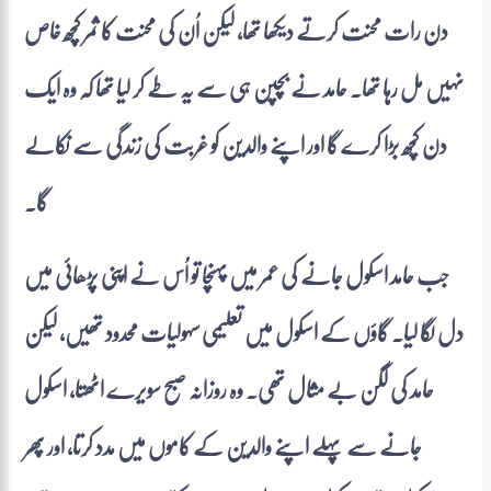
دن رات محنت کرتے دیکھا تھا، لیکن اُن کی محنت کا ثمر کچھ خاص
نہیں مل رہا تھا۔ حامد نے بچپن ہی سے یہ طے کر لیا تھا کہ وہ ایک
دن کچھ بڑا کرے گا اور اپنے والدین کو غربت کی زندگی سے نکالے
گا۔
جب حامد اسکول جانے کی عمر میں پہنچا تو اُس نے اپنی پڑھائی میں
دل لگا لیا۔ گاؤں کے اسکول میں تعلیمی سہولیات محدود تھیں، لیکن
حامد کی لگن بے مثال تھی۔ وہ روزانہ صبح سویرے اٹھتا، اسکول
جانے سے پہلے اپنے والدین کے کاموں میں مدد کرتا، اور پھر