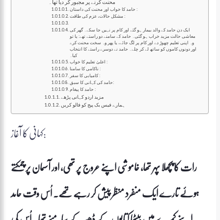
محنت کرنے پر مجبور کر دیا تھا۔
حامد کا خواب اور محنت کی داستان :
مشکل حالات، عزم کی طاقت :
ایک دن حامد کے والد بیمار ہو گئے اور کام پر نہیں جا سکے۔ گھر کی
معاشی حالت مزید خراب ہو گئی۔ حامد کے سامنے دو راستے تھے: یا تو
وہ اپنی تعلیم چھوڑ دے اور کام پر لگ جائے، یا پھر وہ سخت محنت کرے
اور دونوں کاموں کو ساتھ لے کر چلے۔ حامد نے دوسرے راستے کا انتخاب
کیا۔
اعلیٰ تعلیم کا خواب :
ناکامی کا سامنا :
کامیابی کا سفر :
حامد کی کہانی کا سبق:
حامد کا پیغام :
مزید اردو کہانی پڑھے
ہمارے فیس بک پیج کو فالو کریں
کہانی کا آغاز:
رات کا پچھلا پہر تھا، خاموشی اپنے عروج پر تھی، اور آسمان پر چمکتے
ہوئے تارے ایک منفرد منظر پیش کر رہے تھے۔ اُس وقت حامد
اپنے کمرے میں بیٹھا کتابوں کے ڈھیر کے سامنے تھا۔ اُس کی