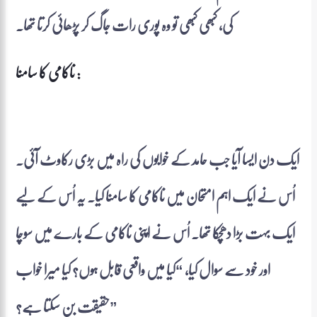
کی، کبھی کبھی تو وہ پوری رات جاگ کر پڑھائی کرتا تھا۔
ناکامی کا سامنا :
ایک دن ایسا آیا جب حامد کے خوابوں کی راہ میں بڑی رکاوٹ آئی۔
اُس نے ایک اہم امتحان میں ناکامی کا سامنا کیا۔ یہ اُس کے لیے
ایک بہت بڑا دھچکا تھا۔ اُس نے اپنی ناکامی کے بارے میں سوچا
اور خود سے سوال کیا، “کیا میں واقعی قابل ہوں؟ کیا میرا خواب
حقیقت بن سکتا ہے؟”