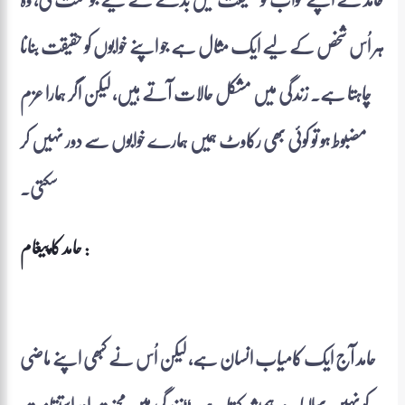
ہر اُس شخص کے لیے ایک مثال ہے جو اپنے خوابوں کو حقیقت بنانا
چاہتا ہے۔ زندگی میں مشکل حالات آتے ہیں، لیکن اگر ہمارا عزم
مضبوط ہو تو کوئی بھی رکاوٹ ہمیں ہمارے خوابوں سے دور نہیں کر
سکتی۔
حامد کا پیغام :
حامد آج ایک کامیاب انسان ہے، لیکن اُس نے کبھی اپنے ماضی