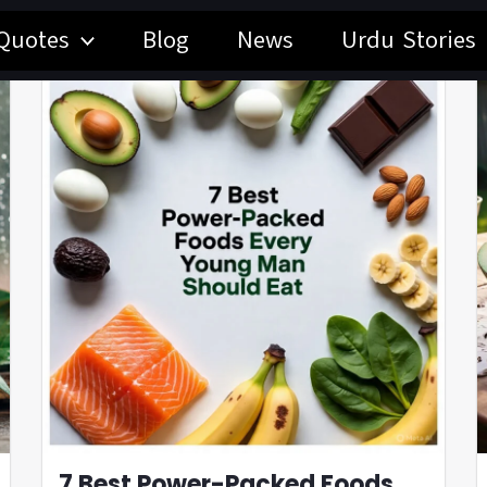
Latest Post
Quotes
Blog
News
Urdu Stories
7 Best Power-Packed Foods