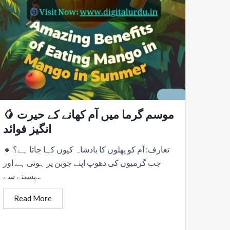
🥭 موسم گرما میں آم کھانے کے حیرت
انگیز فوائد
🔸 تعارف: آم کو پھلوں کا بادشاہ کیوں کہا جاتا ہے؟
جب گرمیوں کی دھوپ اپنے جوبن پر ہوتی ہے اور
پسینے سے...
Read More