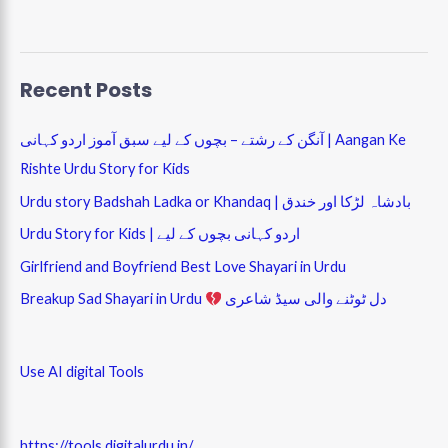
c
a
n
i
e
t
k
t
Recent Posts
b
s
e
t
o
A
d
e
آنگن کے رشتے – بچوں کے لیے سبق آموز اردو کہانی | Aangan Ke
Rishte Urdu Story for Kids
o
p
I
r
Urdu story Badshah Ladka or Khandaq | بادشاہ لڑکا اور خندق
k
p
n
Urdu Story for Kids | اردو کہانی بچوں کے لیے
Girlfriend and Boyfriend Best Love Shayari in Urdu
Breakup Sad Shayari in Urdu
دل ٹوٹنے والی سیڈ شاعری
Use AI digital Tools
https://tools.digitalurdu.in/