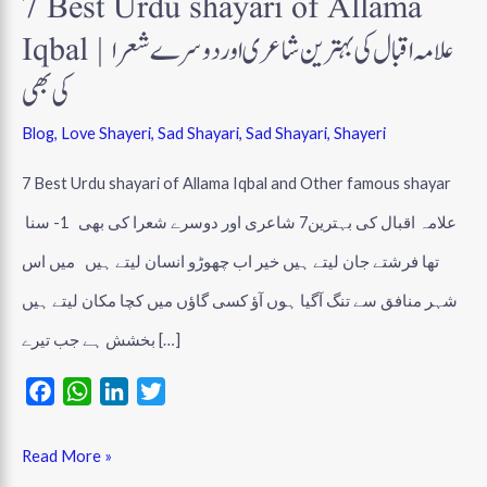
7 Best Urdu shayari of Allama
بھی
ا
Iqbal | علامہ اقبال کی بہترین شاعری اور دوسرے شعرا
ع
کی بھی
ر
Blog
,
Love Shayeri
,
Sad Shayari
,
Sad Shayari
,
Shayeri
ی
ا
7 Best Urdu shayari of Allama Iqbal and Other famous shayar
ر
علامہ اقبال کی بہترین7 شاعری اور دوسرے شعرا کی بھی 1- سنا
د
تھا فرشتے جان لیتے ہیں خیر اب چھوڑو انسان لیتے ہیں میں اس
و
شہر منافق سے تنگ آگیا ہوں آؤ کسی گاؤں میں کچا مکان لیتے ہیں
م
بخشش ہے جب تیرے […]
ی
F
W
L
T
ں
a
h
i
w
Read More »
c
a
n
i