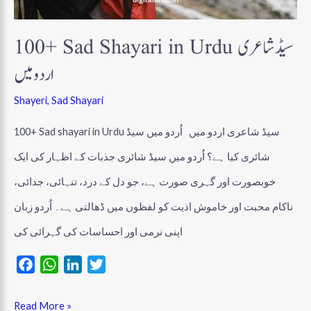
100+ Sad Shayari in Urdu سیڈ شاعری
اردو میں
Shayeri
,
Sad Shayari
100+ Sad shayari in Urdu سیڈ شاعری اردو میں اُردو میں سیڈ
شائری کیا ہے؟ اُردو میں سیڈ شائری جذبات کے اظہار کی ایک
خوبصورت اور گہری صورت ہے، جو دل کے درد، تنہائی، جدائی،
ناکام محبت اور خاموش اذیت کو لفظوں میں ڈھالتی ہے۔ اُردو زبان
اپنی نرمی اور احساسات کی گہرائی کی
F
W
L
T
a
h
i
w
Read More »