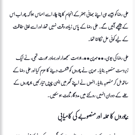
علی رضا کو جیسے ہی اپنے بھائی جعفر کے انجام کا پتا چلا، اسے احساس ہوا کہ چور اب اس
کے پیچھے آئیں گے۔ علی رضا کے پاس زیادہ وقت نہیں تھا، اور اسے اپنی حفاظت
کے لیے کوئی حل نکالنا تھا۔
علی رضا کی بیوی، **مہرین**، جو بہت سمجھدار اور بہادر عورت تھی، نے ایک
زبردست منصوبہ بنایا۔ مہرین نے چوروں کو شکست دینے کا عزم کیا اور علی رضا کے
ساتھ مل کر منصوبہ بنایا۔ انہوں نے اپنے گھر میں ایسی چیزیں تیار کیں جو چوروں کے
حملے کے دوران انہیں روکنے میں مددگار ثابت ہو سکیں۔
چوروں کا حملہ اور منصوبے کی کامیابی: