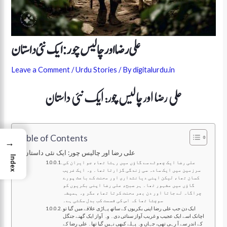
علی رضا اور چالیس چور: ایک نئی داستان
Leave a Comment
/
Urdu Stories
/ By
digitalurdu.in
علی رضا اور چالیس چور: ایک نئی داستان
Table of Contents
→
علی رضا اور چالیس چور: ایک نئی داستان
Index
علی رضا ایک چھوٹے سے گاؤں میں رہتا تھا، جو ایران کی
سرزمین میں ایک سادہ سی زندگی گزارتا تھا۔ وہ ایک غریب
کسان تھا، لیکن اپنی دیانتداری اور محنت کے باعث پورے
گاؤں میں مشہور تھا۔ ہر صبح، علی رضا اپنی بکریوں کو
چراگاہ لے جاتا اور دن بھر محنت کرتا تھا، مگر وہ ہمیشہ
سوچتا تھا کہ اس کی قسمت کب بدل سکتی ہے۔
ایک دن جب علی رضا اپنی بکریوں کے ساتھ پہاڑی علاقے میں گیا تو
اچانک اسے ایک عجیب و غریب آواز سنائی دی۔ وہ آواز ایک گھنے جنگل
کے اندر سے آ رہی تھی، جہاں وہ پہلے کبھی نہیں گیا تھا۔ علی رضا کے