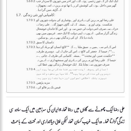
ایک ایک کر کے چور زخمی ہوتے گئے، اور آخر میں چوروں کا سردار جب
گھر میں داخل ہونے کی کوشش کر رہا تھا تو مہرین نے اسے پچھواڑے
کے گڑھے میں گرا دیا۔
کامیابی اور نئی زندگی:
علی رضا اور مہرین کی بہادری اور ہوشیاری کی بدولت چوروں کو
شکست ہوئی اور وہ ہمیشہ کے لیے گاؤں چھوڑ گئے۔ علی رضا نے
خزانے سے صرف اتنی دولت لی جس سے وہ اور اس کا خاندان خوشحال
زندگی گزار سکیں۔ انہوں نے اپنی دولت کا ایک حصہ غریبوں میں بھی
بانٹ دیا تاکہ ان کی زندگیاں بھی بہتر ہو سکیں۔
داستان کا سبق:
اس کہانی سے ہمیں یہ سبق ملتا ہے کہ **لالچ انسان کو برباد کر دیتا
ہے**، جیسا کہ جعفر کی لالچ نے اس کی جان لے لی۔ دوسری طرف،
**حکمت، صبر، اور محنت** ہمیشہ کامیابی کی طرف لے جاتی ہے،
جیسا کہ علی رضا اور مہرین کی بہادری اور سمجھداری نے انہیں نہ
صرف چوروں سے بچایا بلکہ ایک خوشحال زندگی بھی عطا کی۔
انسان کو ہمیشہ اپنے حصے پر قناعت کرنی چاہیے اور
دوسروں کی مدد کرنی چاہیے**۔ کامیابی محض دولت میں
نہیں، بلکہ اخلاقی اصولوں اور دیانتداری میں ہے۔
مزید پڑھیں
فیس بک پر فالو کرے
علی رضا ایک چھوٹے سے گاؤں میں رہتا تھا، جو ایران کی سرزمین میں ایک سادہ سی
زندگی گزارتا تھا۔ وہ ایک غریب کسان تھا، لیکن اپنی دیانتداری اور محنت کے باعث