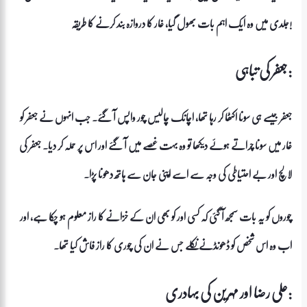
جلدی میں وہ ایک اہم بات بھول گیا، غار کا دروازہ بند کرنے کا طریقہ!
جعفر کی تباہی:
جعفر جیسے ہی سونا اکٹھا کر رہا تھا، اچانک چالیس چور واپس آ گئے۔ جب انہوں نے جعفر کو
غار میں سونا چراتے ہوئے دیکھا تو وہ بہت غصے میں آ گئے اور اس پر حملہ کر دیا۔ جعفر کی
لالچ اور بے احتیاطی کی وجہ سے اسے اپنی جان سے ہاتھ دھونا پڑا۔
چوروں کو یہ بات سمجھ آ گئی کہ کسی اور کو بھی ان کے خزانے کا راز معلوم ہو چکا ہے، اور
اب وہ اس شخص کو ڈھونڈنے نکلے جس نے ان کی چوری کا راز فاش کیا تھا۔
علی رضا اور مہرین کی بہادری: