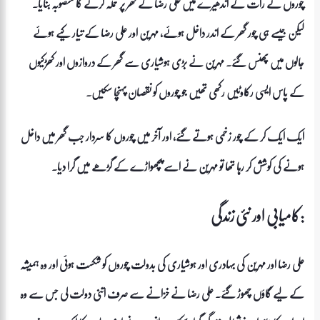
چوروں نے رات کے اندھیرے میں علی رضا کے گھر پر حملہ کرنے کا منصوبہ بنایا۔
لیکن جیسے ہی چور گھر کے اندر داخل ہوئے، مہرین اور علی رضا کے تیار کیے ہوئے
جالوں میں پھنس گئے۔ مہرین نے بڑی ہوشیاری سے گھر کے دروازوں اور کھڑکیوں
کے پاس ایسی رکاوٹیں رکھی تھیں جو چوروں کو نقصان پہنچا سکیں۔
ایک ایک کر کے چور زخمی ہوتے گئے، اور آخر میں چوروں کا سردار جب گھر میں داخل
ہونے کی کوشش کر رہا تھا تو مہرین نے اسے پچھواڑے کے گڑھے میں گرا دیا۔
کامیابی اور نئی زندگی:
علی رضا اور مہرین کی بہادری اور ہوشیاری کی بدولت چوروں کو شکست ہوئی اور وہ ہمیشہ
کے لیے گاؤں چھوڑ گئے۔ علی رضا نے خزانے سے صرف اتنی دولت لی جس سے وہ