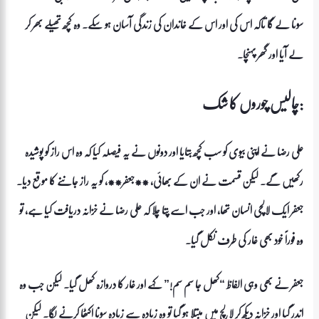
سونا لے گا تاکہ اس کی اور اس کے خاندان کی زندگی آسان ہو سکے۔ وہ کچھ تھیلے بھر کر
لے آیا اور گھر پہنچا۔
چالیس چوروں کا شک:
علی رضا نے اپنی بیوی کو سب کچھ بتایا اور دونوں نے یہ فیصلہ کیا کہ وہ اس راز کو پوشیدہ
رکھیں گے۔ لیکن قسمت نے ان کے بھائی، **جعفر**، کو یہ راز جاننے کا موقع دیا۔
جعفر ایک لالچی انسان تھا، اور جب اسے پتا چلا کہ علی رضا نے خزانہ دریافت کیا ہے، تو
وہ فوراً خود بھی غار کی طرف نکل گیا۔
جعفر نے بھی وہی الفاظ “کھل جا سم سم!” کہے اور غار کا دروازہ کھل گیا۔ لیکن جب وہ
اندر گیا اور خزانہ دیکھ کر لالچ میں مبتلا ہو گیا تو وہ زیادہ سے زیادہ سونا اکٹھا کرنے لگا۔ لیکن