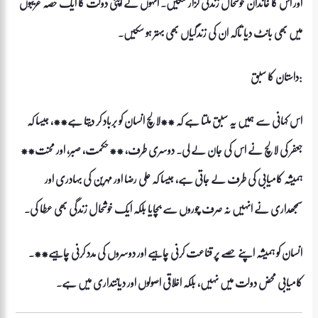
اور اس کا خاندان خوشحال زندگی گزار سکیں۔ انہوں نے اپنی دولت کا ایک حصہ غریبوں
میں بھی بانٹ دیا تاکہ ان کی زندگیاں بھی بہتر ہو سکیں۔
داستان کا سبق:
اس کہانی سے ہمیں یہ سبق ملتا ہے کہ **لالچ انسان کو برباد کر دیتا ہے**، جیسا کہ
جعفر کی لالچ نے اس کی جان لے لی۔ دوسری طرف، **حکمت، صبر، اور محنت**
ہمیشہ کامیابی کی طرف لے جاتی ہے، جیسا کہ علی رضا اور مہرین کی بہادری اور
سمجھداری نے انہیں نہ صرف چوروں سے بچایا بلکہ ایک خوشحال زندگی بھی عطا کی۔
انسان کو ہمیشہ اپنے حصے پر قناعت کرنی چاہیے اور دوسروں کی مدد کرنی چاہیے**۔
کامیابی محض دولت میں نہیں، بلکہ اخلاقی اصولوں اور دیانتداری میں ہے۔