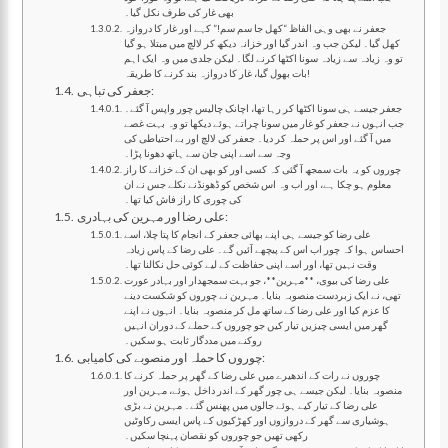
بھی غار کی طرف نکل گیا۔
جعفر نے بھی وہی الفاظ “کھل جا سم سم!” کہے اور غار کا دروازہ
کھل گیا۔ لیکن جب وہ اندر گیا اور خزانہ دیکھ کر لالچ میں مبتلا ہو گیا
تو وہ زیادہ سے زیادہ سونا اکٹھا کرنے لگا۔ لیکن جلدی میں وہ ایک اہم
بات بھول گیا، غار کا دروازہ بند کرنے کا طریقہ!
جعفر کی تباہی:
جعفر جیسے ہی سونا اکٹھا کر رہا تھا، اچانک چالیس چور واپس آ گئے۔
جب انہوں نے جعفر کو غار میں سونا چراتے ہوئے دیکھا تو وہ بہت غصے
میں آ گئے اور اس پر حملہ کر دیا۔ جعفر کی لالچ اور بے احتیاطی کی
وجہ سے اسے اپنی جان سے ہاتھ دھونا پڑا۔
چوروں کو یہ بات سمجھ آ گئی کہ کسی اور کو بھی ان کے خزانے کا راز
معلوم ہو چکا ہے، اور اب وہ اس شخص کو ڈھونڈنے نکلے جس نے ان
کی چوری کا راز فاش کیا تھا۔
علی رضا اور مہرین کی بہادری:
علی رضا کو جیسے ہی اپنے بھائی جعفر کے انجام کا پتا چلا، اسے
احساس ہوا کہ چور اب اس کے پیچھے آئیں گے۔ علی رضا کے پاس زیادہ
وقت نہیں تھا، اور اسے اپنی حفاظت کے لیے کوئی حل نکالنا تھا۔
علی رضا کی بیوی، **مہرین**، جو بہت سمجھدار اور بہادر عورت
تھی، نے ایک زبردست منصوبہ بنایا۔ مہرین نے چوروں کو شکست دینے
کا عزم کیا اور علی رضا کے ساتھ مل کر منصوبہ بنایا۔ انہوں نے اپنے
گھر میں ایسی چیزیں تیار کیں جو چوروں کے حملے کے دوران انہیں
روکنے میں مددگار ثابت ہو سکیں۔
چوروں کا حملہ اور منصوبے کی کامیابی:
چوروں نے رات کے اندھیرے میں علی رضا کے گھر پر حملہ کرنے کا
منصوبہ بنایا۔ لیکن جیسے ہی چور گھر کے اندر داخل ہوئے، مہرین اور
علی رضا کے تیار کیے ہوئے جالوں میں پھنس گئے۔ مہرین نے بڑی
ہوشیاری سے گھر کے دروازوں اور کھڑکیوں کے پاس ایسی رکاوٹیں
رکھی تھیں جو چوروں کو نقصان پہنچا سکیں۔