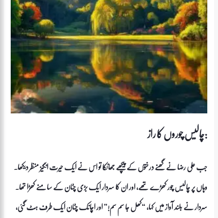
چالیس چوروں کا راز:
جب علی رضا نے گھنے درختوں کے پیچھے جھانکا تو اس نے ایک حیرت انگیز منظر دیکھا۔
وہاں پر چالیس چور کھڑے تھے، اور ان کا سردار ایک بڑی چٹان کے سامنے کھڑا تھا۔
سردار نے بلند آواز میں کہا، “کھل جا سم سم!” اور اچانک چٹان ایک طرف ہٹ گئی،