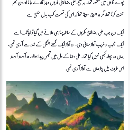
پورے گاؤں میں مشہور تھا۔ ہر صبح، علی رضا اپنی بکریوں کو چراگاہ لے جاتا اور دن بھر
محنت کرتا تھا، مگر وہ ہمیشہ سوچتا تھا کہ اس کی قسمت کب بدل سکتی ہے۔
ایک دن جب علی رضا اپنی بکریوں کے ساتھ پہاڑی علاقے میں گیا تو اچانک اسے
ایک عجیب و غریب آواز سنائی دی۔ وہ آواز ایک گھنے جنگل کے اندر سے آ رہی تھی،
جہاں وہ پہلے کبھی نہیں گیا تھا۔ علی رضا کے دل میں تجسس پیدا ہوا اور وہ آہستہ آہستہ
اس طرف چل پڑا جہاں سے آواز آ رہی تھی۔