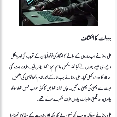
دولت کا انکشاف:
علی رضا نے جب چوروں کے جانے کا انتظار کیا تو فوراً چٹان کے قریب آیا اور بالکل
ویسے ہی جیسے چوروں نے کیا تھا، “کھل جا سم سم!” کہا۔ چٹان ایک طرف ہٹ گئی
اور غار کا دروازہ کھل گیا۔ علی رضا نے جب غار کے اندر قدم رکھا تو اس کی آنکھیں
حیرت سے پھٹی کی پھٹی رہ گئیں۔ وہاں خزانہ تھا جس کا کوئی حساب نہیں تھا، سونا،
چاندی، اور قیمتی جواہرات چاروں طرف بکھرے ہوئے تھے۔
علی رضا نے سوچا کہ وہ سب کچھ نہیں لے گا، بلکہ اپنی ضرورت کے مطابق تھوڑا سا