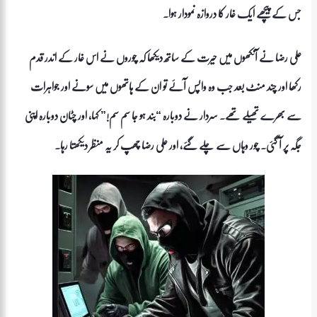
جس کے پیچھے ایک غار کا دروازہ نمودار ہوا۔
علی رضا نے آنکھوں میں حیرت کے ساتھ دیکھا کہ چوروں نے اس غار کے اندر قدم
رکھا اور چند منٹ بعد جب وہ واپس آئے تو ان کے ہاتھوں میں سونے اور جواہرات
سے بھرے تھیلے تھے۔ سردار نے دوبارہ “بند ہو جا سم سم!” کہا، اور چٹان دوبارہ اپنی
جگہ پر آ گئی۔ چور وہاں سے چلے گئے، اور علی رضا چھپ کر یہ منظر دیکھتا رہا۔