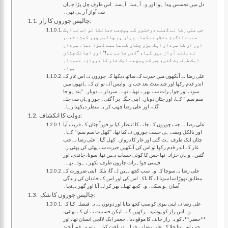
دل میں تجسس پیدا ہوا اور وہ آہستہ آہستہ اس طرف چل پڑا جہاں
سے آواز آ رہی تھی۔
چالیس چوروں کا راز:
جب علی رضا نے گھنے درختوں کے پیچھے جھانکا تو اس نے ایک
حیرت انگیز منظر دیکھا۔ وہاں پر چالیس چور کھڑے تھے،
اور ان کا سردار ایک بڑی چٹان کے سامنے کھڑا تھا۔ سردار
نے بلند آواز میں کہا، “کھل جا سم سم!” اور اچانک چٹان
ایک طرف ہٹ گئی، جس کے پیچھے ایک غار کا دروازہ نمودار
ہوا۔
علی رضا نے آنکھوں میں حیرت کے ساتھ دیکھا کہ چوروں نے اس غار کے
اندر قدم رکھا اور چند منٹ بعد جب وہ واپس آئے تو ان کے ہاتھوں میں
سونے اور جواہرات سے بھرے تھیلے تھے۔ سردار نے دوبارہ “بند ہو جا
سم سم!” کہا، اور چٹان دوبارہ اپنی جگہ پر آ گئی۔ چور وہاں سے چلے
گئے، اور علی رضا چھپ کر یہ منظر دیکھتا رہا۔
دولت کا انکشاف:
علی رضا نے جب چوروں کے جانے کا انتظار کیا تو فوراً چٹان کے قریب آیا
اور بالکل ویسے ہی جیسے چوروں نے کیا تھا، “کھل جا سم سم!” کہا۔
چٹان ایک طرف ہٹ گئی اور غار کا دروازہ کھل گیا۔ علی رضا نے جب
غار کے اندر قدم رکھا تو اس کی آنکھیں حیرت سے پھٹی کی پھٹی رہ
گئیں۔ وہاں خزانہ تھا جس کا کوئی حساب نہیں تھا، سونا، چاندی، اور
قیمتی جواہرات چاروں طرف بکھرے ہوئے تھے۔
علی رضا نے سوچا کہ وہ سب کچھ نہیں لے گا، بلکہ اپنی ضرورت کے
مطابق تھوڑا سا سونا لے گا تاکہ اس کی اور اس کے خاندان کی زندگی
آسان ہو سکے۔ وہ کچھ تھیلے بھر کر لے آیا اور گھر پہنچا۔
چالیس چوروں کا شک:
علی رضا نے اپنی بیوی کو سب کچھ بتایا اور دونوں نے یہ فیصلہ کیا کہ
وہ اس راز کو پوشیدہ رکھیں گے۔ لیکن قسمت نے ان کے بھائی،
**جعفر**، کو یہ راز جاننے کا موقع دیا۔ جعفر ایک لالچی انسان تھا، اور
جب اسے پتا چلا کہ علی رضا نے خزانہ دریافت کیا ہے، تو وہ فوراً خود