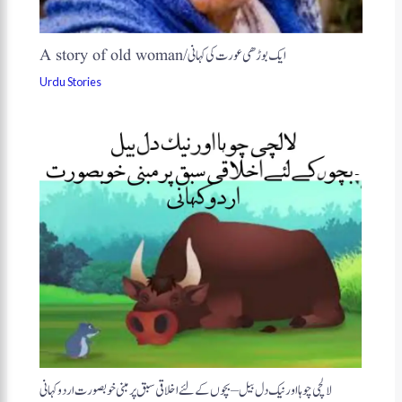
A story of old woman/ایک بوڑھی عورت کی کہانی
Urdu Stories
لالچی چوہا اور نیک دل بیل – بچوں کے لئے اخلاقی سبق پر مبنی خوبصورت اردو کہانی