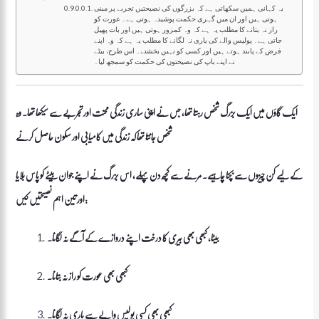
یہ کہانی ہمیں سکھاتی ہے کہ بزرگوں کی نصیحتیں تجربے پر مبنی
ہوتی ہیں اور ان میں گہری حکمت پوشیدہ ہوتی ہے۔ عورت کو
راز نہ بتانے کا مطلب یہ ہے کہ وہ کمزور ہوتی ہیں اور بات پھیل
جاتی ہے۔ پولیس والے کی یاری نہ لگانے کا مطلب یہ ہے کہ وہ اپنے
فرض کے پابند ہوتے ہیں اور کسی کو نہیں بخشتے۔ اس طرح، بیٹے
نے اپنے باپ کی نصیحتوں کی حکمت کو سمجھ لیا۔
ایک گاؤں میں ایک بزرگ شخص رہتا تھا، جس نے اپنی ساری زندگی محنت اور تجربے سے سیکھا تھا۔ وہ
شخص جانتا تھا کہ زندگی میں کامیابی اور سکون حاصل کرنے
کے لیے کن چیزوں سے بچنا چاہیے۔ مرنے سے کچھ دن پہلے، اس بزرگ نے اپنے جوان بیٹے کو پاس بلایا
اور تین اہم نصیحتیں کیں:
بیٹا، کبھی بھی بیری کا درخت اپنے دروازے کے آگے نہ لگانا۔
کبھی بھی عورت کو راز نہ بتانا۔
کبھی بھی کسی پولیس والے سے یاری نہ لگانا۔