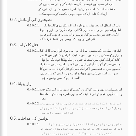
باپ کی نصیحتوں کو سنجیدگی سے لیا، مگر وہ ان نصیحتوں کی
حقیقت جاننے کے لیے بے چین تھا۔ اس نے سوچا کہ وہ ان باتوں کو
آزمائے گا تاکہ ان کے پیچھے چھپی حکمت کو سمجھ سکے۔
نصیحتوں کی آزمائش
باپ کے انتقال کے بعد، بیٹے نے دروازے کے آگے ایک بیری کا پودا لگا
لیا اور ایک پولیس والے سے یاری لگا لی۔ وقت گزرتا رہا اور وہ پودا
ایک درخت میں تبدیل ہو گیا۔ پولیس والے سے یاری بھی گہری ہو
گئی اور دونوں ایک دوسرے پر اعتماد کرنے لگے
قتل کا ڈرامہ
ایک دن، بیٹے نے ایک منصوبہ بنایا کہ وہ اپنی بیوی کو آزمائے گا کہ کیا
وہ راز رکھ سکتی ہے یا نہیں۔ اس نے ایک بکرا ذبح کیا اور اس کا سر
کاٹ کر ایک کپڑے میں لپیٹ لیا جس پر ہلکا پھلکا خون لگا ہوا تھا۔
وہ اس سر کو گھر لے آیا اور اپنی بیوی کو دیا۔ اس نے بیوی سے کہا،
“دیکھو، میں نے غصے میں آ کر ایک آدمی کو قتل کر دیا ہے، یہ اس کا
سر ہے۔ اسے تم پیٹی میں چھپا دو اور یاد رہے کسی کو بتانا نہیں،
ایسا نہ ہو کہ میں پھنس جاؤں۔”
راز پھیلنا
اس سہیلی نے بھی وعدہ کیا کہ وہ کسی کو نہیں بتائے گی، مگر جب
وہ اپنے گھر پہنچی تو اس نے اپنے کسی اور خاص دوست کو یہ بات بتا
دی۔
اسی طرح، ایک ایک کرتے کرتے، شام تک پورے گاؤں میں بات
پھیل گئی کہ فلاں شخص نے قتل کر دیا ہے اور اس کا سر پیٹی
کے اندر چھپا رکھا ہے۔
پولیس کی مداخلت
شام ہوئی تو ابھی رات کا اندھیرا بھی نہیں چھایا
تھا کہ پولیس والا، جو اس کا دوست بھی تھا، گاڑی لے کر اس
کے دروازے پہ پہنچ گیا۔ اس نے زور زور سے دروازہ