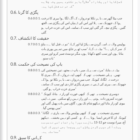
کھڑکایا اور پکارا، “فلاں! باہر نکلو، ہمیں پتہ چلا ہے
کہ تم نے قتل کیا ہے۔”
پگڑی کا گرنا
جب بیٹا گھر سے باہر نکلا تو دروازے کے آگے لگا ہوا بیری کا درخت
ہوا کے جھونکے سے ہلا اور اس کی ٹہنیاں اس کی پگڑی سے الجھ
گئیں۔ پگڑی نیچے گر گئی اور سب کے سامنے اس کی عزت خراب ہو
گئی.
حقیقت کا انکشاف
پولیس والے نے اسے گردن سے پکڑ لیا اور کہا، “تم نے قتل کیا ہے، بتاؤ
کہ سر کہاں ہے؟” بیٹے نے کہا، “سب ٹھہر جاؤ، میں تمہیں پوری بات
بتاتا ہوں اور سب کچھ دکھاتا ہوں، مگر دو منٹ صبر کرو اور میری
بات سنو۔”
باپ کی نصیحت کی حکمت
بیٹے نے بتایا، “مرنے سے پہلے میرے باپ نے مجھے تین نصیحتیں کی
تھیں۔ پہلی نصیحت یہ تھی کہ کبھی اپنے دروازے کے آگے بیری کا
درخت نہ لگانا، کیونکہ جب میں دروازے سے باہر نکلا تو ہوا کے
جھونکے سے بیری کی ٹہنی نے میری پگڑی اتار دی اور سب کے سامنے
میری عزت خراب ہو گئی۔”
“دوسری نصیحت یہ تھی کہ کبھی عورت کو راز نہ بتانا، کیونکہ
عورت کمزور ذات ہوتی ہے اور راز نہیں رکھ سکتی۔ میں نے اپنی
بیوی کو راز بتایا اور دیکھو شام تک پورے گاؤں میں بات پھیل گئی اور
میں پھنس گیا۔”
“تیسری نصیحت یہ تھی کہ کبھی پولیس والے سے یاری نہ لگانا،
کیونکہ ان کا فرض ایسا ہوتا ہے کہ وہ کسی کو نہیں بخشتے۔ دیکھو
آج، میرا دوست جو 12-13 سال سے میرا یار تھا، اسی نے سب سے
پہلے آ کر میری گردن پکڑی اور پوچھا بھی نہیں کہ کیا
معاملہ ہے۔”
کہانی کا سبق