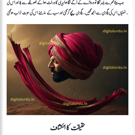
جب بیٹا گھر سے باہر نکلا تو دروازے کے آگے لگا ہوا بیری کا درخت ہوا کے جھونکے سے ہلا اور اس کی
ٹہنیاں اس کی پگڑی سے الجھ گئیں۔ پگڑی نیچے گر گئی اور سب کے سامنے اس کی عزت خراب ہو گئی.
حقیقت کا انکشاف