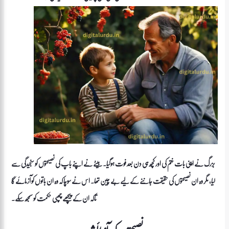
بزرگ نے اپنی بات ختم کی اور کچھ ہی دن بعد فوت ہوگیا۔ بیٹے نے اپنے باپ کی نصیحتوں کو سنجیدگی سے
لیا، مگر وہ ان نصیحتوں کی حقیقت جاننے کے لیے بے چین تھا۔ اس نے سوچا کہ وہ ان باتوں کو آزمائے گا
تاکہ ان کے پیچھے چھپی حکمت کو سمجھ سکے۔