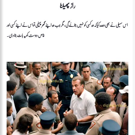
راز پھیلنا
اس سہیلی نے بھی وعدہ کیا کہ وہ کسی کو نہیں بتائے گی، مگر جب وہ اپنے گھر پہنچی تو اس نے اپنے کسی اور
خاص دوست کو یہ بات بتا دی۔