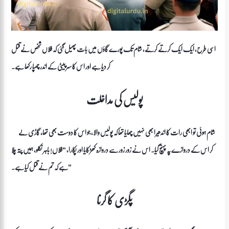
اسی طرح، ایک ایک کرتے کرتے، شام تک پورے گاؤں میں بات پھیل گئی کہ فلاں شخص نے قتل
کر دیا ہے اور اس کا سر پیٹی کے اندر چھپا رکھا ہے۔
پولیس کی مداخلت
شام ہوئی تو ابھی رات کا اندھیرا بھی نہیں چھایا تھا کہ پولیس والا، جو اس کا دوست بھی تھا، گاڑی لے
کر اس کے دروازے پہ پہنچ گیا۔ اس نے زور زور سے دروازہ کھڑکایا اور پکارا، “فلاں! باہر نکلو، ہمیں پتہ چلا
ہے کہ تم نے قتل کیا ہے۔”
پگڑی کا گرنا