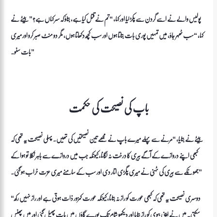
پولیس والے نے اسے گردن سے پکڑ لیا اور کہا، “تم نے قتل کیا ہے، بتاؤ کہ سر کہاں ہے؟” بیٹے نے
کہا، “سب ٹھہر جاؤ، میں تمہیں پوری بات بتاتا ہوں اور سب کچھ دکھاتا ہوں، مگر دو منٹ صبر کرو اور میری
بات سنو۔”
باپ کی نصیحت کی حکمت
بیٹے نے بتایا، “مرنے سے پہلے میرے باپ نے مجھے تین نصیحتیں کی تھیں۔ پہلی نصیحت یہ تھی کہ
کبھی اپنے دروازے کے آگے بیری کا درخت نہ لگانا، کیونکہ جب میں دروازے سے باہر نکلا تو ہوا کے
جھونکے سے بیری کی ٹہنی نے میری پگڑی اتار دی اور سب کے سامنے میری عزت خراب ہو گئی۔”
“دوسری نصیحت یہ تھی کہ کبھی عورت کو راز نہ بتانا، کیونکہ عورت کمزور ذات ہوتی ہے اور راز نہیں رکھ
سکتی۔ میں نے اپنی بیوی کو راز بتایا اور دیکھو شام تک پورے گاؤں میں بات پھیل گئی اور میں پھنس