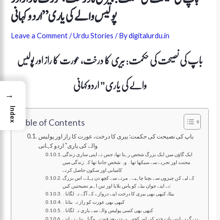
پولیس والے کی یاری” اردو کہانی
Leave a Comment
/
Urdu Stories
/ By
digitalurdu.in
باپ کی نصیحت کی حکمت: بیری کا درخت، عورت کا راز اور پولیس
والے کی یاری” اردو کہانی
→
Index
Table of Contents
باپ کی نصیحت کی حکمت: بیری کا درخت، عورت کا راز اور پولیس
والے کی یاری” اردو کہانی
ایک گاؤں میں ایک بزرگ شخص رہتا تھا، جس نے اپنی ساری زندگی
محنت اور تجربے سے سیکھا تھا۔ وہ شخص جانتا تھا کہ زندگی میں
کامیابی اور سکون حاصل کرنے
کے لیے کن چیزوں سے بچنا چاہیے۔ مرنے سے کچھ دن پہلے، اس بزرگ
نے اپنے جوان بیٹے کو پاس بلایا اور تین اہم نصیحتیں کیں:
بیٹا، کبھی بھی بیری کا درخت اپنے دروازے کے آگے نہ لگانا۔
کبھی بھی عورت کو راز نہ بتانا۔
کبھی بھی کسی پولیس والے سے یاری نہ لگانا۔
بزرگ نے اپنی بات ختم کی اور کچھ ہی دن بعد فوت ہوگیا۔ بیٹے نے اپنے