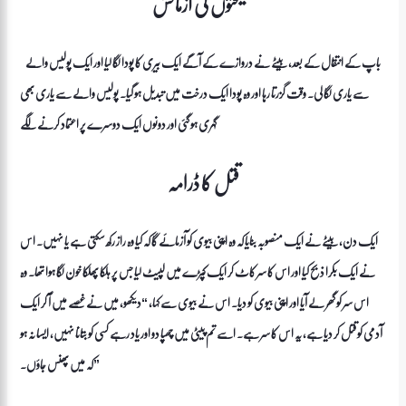
نصیحتوں کی آزمائش
باپ کے انتقال کے بعد، بیٹے نے دروازے کے آگے ایک بیری کا پودا لگا لیا اور ایک پولیس والے
سے یاری لگا لی۔ وقت گزرتا رہا اور وہ پودا ایک درخت میں تبدیل ہو گیا۔ پولیس والے سے یاری بھی
گہری ہو گئی اور دونوں ایک دوسرے پر اعتماد کرنے لگے
قتل کا ڈرامہ
ایک دن، بیٹے نے ایک منصوبہ بنایا کہ وہ اپنی بیوی کو آزمائے گا کہ کیا وہ راز رکھ سکتی ہے یا نہیں۔ اس
نے ایک بکرا ذبح کیا اور اس کا سر کاٹ کر ایک کپڑے میں لپیٹ لیا جس پر ہلکا پھلکا خون لگا ہوا تھا۔ وہ
اس سر کو گھر لے آیا اور اپنی بیوی کو دیا۔ اس نے بیوی سے کہا، “دیکھو، میں نے غصے میں آ کر ایک
آدمی کو قتل کر دیا ہے، یہ اس کا سر ہے۔ اسے تم پیٹی میں چھپا دو اور یاد رہے کسی کو بتانا نہیں، ایسا نہ ہو
کہ میں پھنس جاؤں۔”